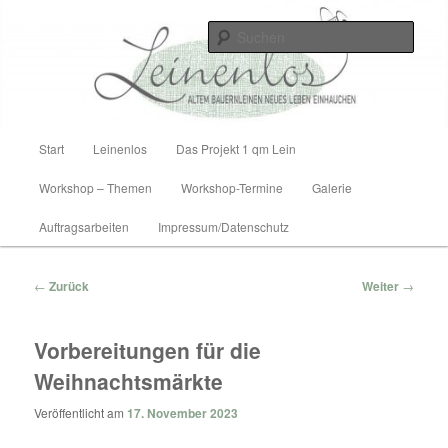
Zum
Altem Bauernleinen neues Leben einhauchen
Inhalt
Such
wechseln
Leinenlos
Hauptmenü
Start
Leinenlos
Das Projekt 1 qm Lein
Workshop – Themen
Workshop-Termine
Galerie
Auftragsarbeiten
Impressum/Datenschutz
Beitragsnavigation
←
Zurück
Weiter
→
Vorbereitungen für die
Weihnachtsmärkte
Veröffentlicht am
17. November 2023