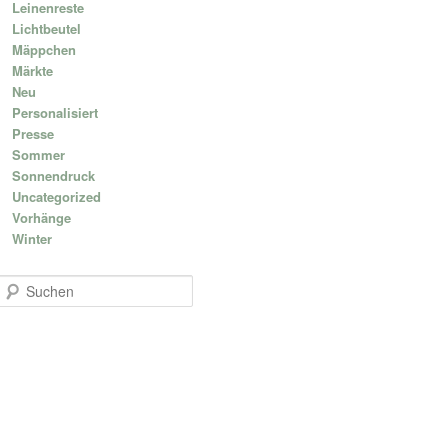
Leinenreste
Lichtbeutel
Mäppchen
Märkte
Neu
Personalisiert
Presse
Sommer
Sonnendruck
Uncategorized
Vorhänge
Winter
S
u
c
h
e
n