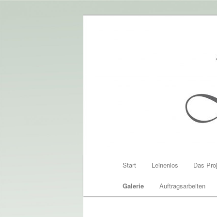
Zum
Altem Bauernleinen neues Leb
Inhalt
wechseln
Leinenlos
Hauptmenü
Start
Leinenlos
Das Pro
Galerie
Auftragsarbeiten