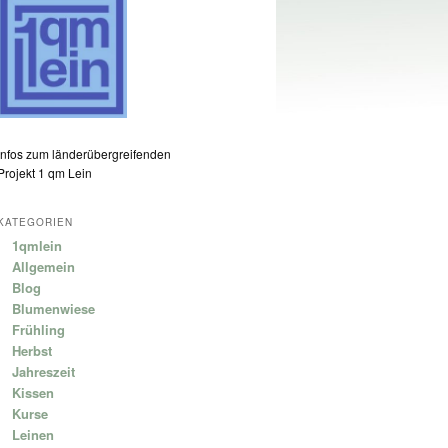
Infos zum länderübergreifenden
Projekt 1 qm Lein
KATEGORIEN
1qmlein
Allgemein
Blog
Blumenwiese
Frühling
Herbst
Jahreszeit
Kissen
Kurse
Leinen