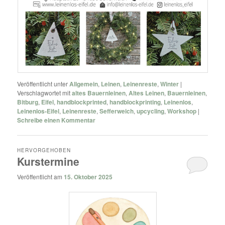
Veröffentlicht unter
Allgemein
,
Leinen
,
Leinenreste
,
Winter
|
Verschlagwortet mit
altes Bauernleinen
,
Altes Leinen
,
Bauernleinen
,
Bitburg
,
Eifel
,
handblockprinted
,
handblockprinting
,
Leinenlos
,
Leinenlos-Eifel
,
Leinenreste
,
Sefferweich
,
upcycling
,
Workshop
|
Schreibe einen Kommentar
HERVORGEHOBEN
Kurstermine
Veröffentlicht am
15. Oktober 2025