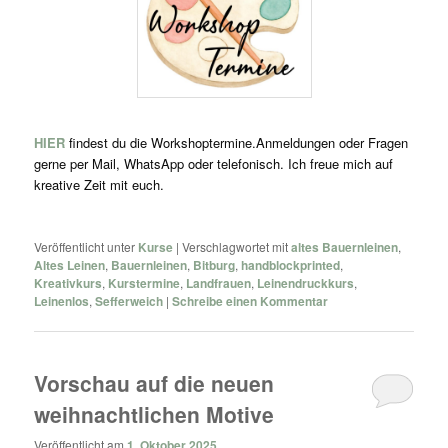
HIER
findest du die Workshoptermine.Anmeldungen oder Fragen
gerne per Mail, WhatsApp oder telefonisch. Ich freue mich auf
kreative Zeit mit euch.
Veröffentlicht unter
Kurse
|
Verschlagwortet mit
altes Bauernleinen
,
Altes Leinen
,
Bauernleinen
,
Bitburg
,
handblockprinted
,
Kreativkurs
,
Kurstermine
,
Landfrauen
,
Leinendruckkurs
,
Leinenlos
,
Sefferweich
|
Schreibe einen Kommentar
Vorschau auf die neuen
weihnachtlichen Motive
Veröffentlicht am
1. Oktober 2025