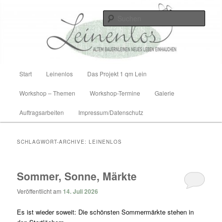
Zum
Zum
Altem Bauernleinen neues Leben einhauchen
Inhalt
sekundären
Such
wechseln
Inhalt
wechseln
Leinenlos
Hauptmenü
Start
Leinenlos
Das Projekt 1 qm Lein
Workshop – Themen
Workshop-Termine
Galerie
Auftragsarbeiten
Impressum/Datenschutz
SCHLAGWORT-ARCHIVE:
LEINENLOS
Sommer, Sonne, Märkte
Veröffentlicht am
14. Juli 2026
Es ist wieder soweit: Die schönsten Sommermärkte stehen in