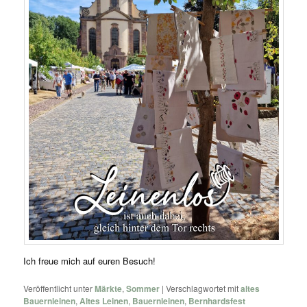
Ich freue mich auf euren Besuch!
Veröffentlicht unter
Märkte
,
Sommer
|
Verschlagwortet mit
altes
Bauernleinen
,
Altes Leinen
,
Bauernleinen
,
Bernhardsfest