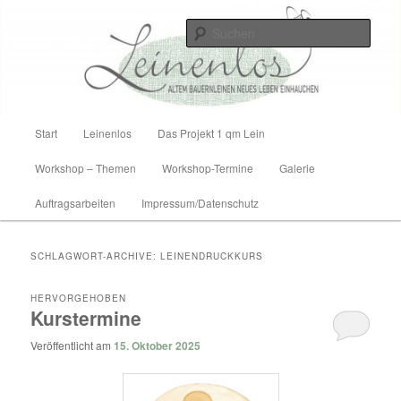
Zum
Zum
Altem Bauernleinen neues Leben einhauchen
Inhalt
sekundären
Such
wechseln
Inhalt
wechseln
Leinenlos
Hauptmenü
Start
Leinenlos
Das Projekt 1 qm Lein
Workshop – Themen
Workshop-Termine
Galerie
Auftragsarbeiten
Impressum/Datenschutz
SCHLAGWORT-ARCHIVE:
LEINENDRUCKKURS
HERVORGEHOBEN
Kurstermine
Veröffentlicht am
15. Oktober 2025