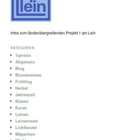
Infos zum länderübergreifenden Projekt 1 qm Lein
KATEGORIEN
1qmlein
Allgemein
Blog
Blumenwiese
Frühling
Herbst
Jahreszeit
Kissen
Kurse
Leinen
Leinenreste
Lichtbeutel
Mäppchen