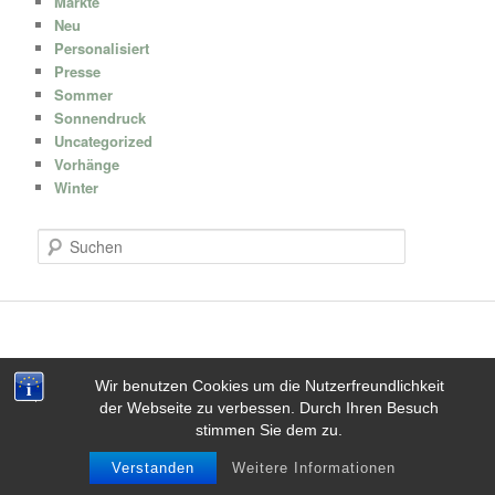
Märkte
Neu
Personalisiert
Presse
Sommer
Sonnendruck
Uncategorized
Vorhänge
Winter
S
u
c
h
e
n
Wir benutzen Cookies um die Nutzerfreundlichkeit
der Webseite zu verbessen. Durch Ihren Besuch
Stolz präsentiert von WordPress
stimmen Sie dem zu.
Verstanden
Weitere Informationen