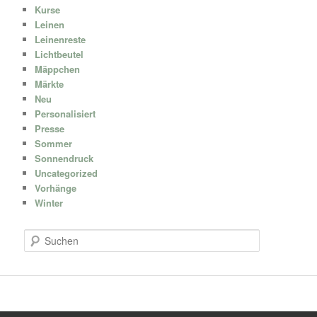
Kurse
Leinen
Leinenreste
Lichtbeutel
Mäppchen
Märkte
Neu
Personalisiert
Presse
Sommer
Sonnendruck
Uncategorized
Vorhänge
Winter
S
u
c
h
e
n