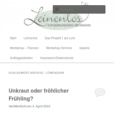
Zum
Zum
Altem Bauernleinen neues Leben einhauchen
Inhalt
sekundären
Such
wechseln
Inhalt
wechseln
Leinenlos
Hauptmenü
Start
Leinenlos
Das Projekt 1 qm Lein
Workshop – Themen
Workshop-Termine
Galerie
Auftragsarbeiten
Impressum/Datenschutz
SCHLAGWORT-ARCHIVE:
LÖWENZAHN
Unkraut oder fröhlicher
Frühling?
Veröffentlicht am
4. April 2025