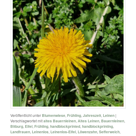
Veröffentlicht unter
Blumenwiese
,
Frühling
,
Jahreszeit
,
Leinen
|
Verschlagwortet mit
altes Bauernleinen
,
Altes Leinen
,
Bauernleinen
,
Bitburg
,
Eifel
,
Frühling
,
handblockprinted
,
handblockprinting
,
Landfrauen
,
Leinenlos
,
Leinenlos-Eifel
,
Löwenzahn
,
Sefferweich
,