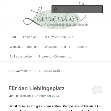
Zum
Zum
Altem Bauernleinen neues Leben einhauchen
Inhalt
sekundären
Such
wechseln
Inhalt
wechseln
Leinenlos
Hauptmenü
Start
Leinenlos
Das Projekt 1 qm Lein
Workshop – Themen
Workshop-Termine
Galerie
Auftragsarbeiten
Impressum/Datenschutz
SCHLAGWORT-ARCHIVE:
KISSENHÜLLE
Für den Lieblingsplatz
Veröffentlicht am
17. November 2023
Natürlich muss ich gleich den ersten Stempel ausprobieren. Ein