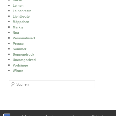
Leinen
Leinenreste
Lichtbeutel
Mäppchen
Märkte
Neu
Personalisiert
Presse
Sommer
Sonnendruck
Uncategorized
Vorhänge
Winter
S
u
c
h
e
n