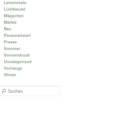
Leinenreste
Lichtbeutel
Mäppchen
Märkte
Neu
Personalisiert
Presse
Sommer
Sonnendruck
Uncategorized
Vorhänge
Winter
S
u
c
h
e
n