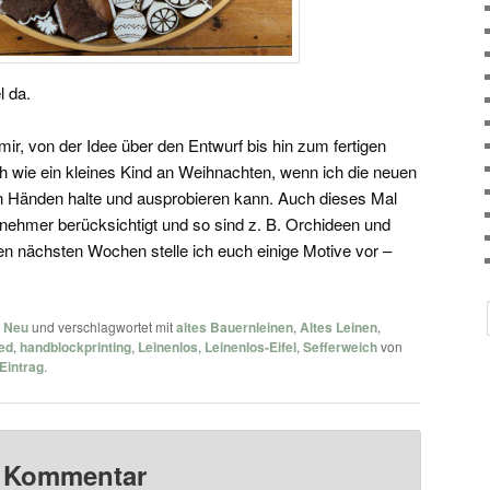
l da.
 mir, von der Idee über den Entwurf bis hin zum fertigen
ch wie ein kleines Kind an Weihnachten, wenn ich die neuen
n Händen halte und ausprobieren kann. Auch dieses Mal
nehmer berücksichtigt und so sind z. B. Orchideen und
en nächsten Wochen stelle ich euch einige Motive vor –
n
Neu
und verschlagwortet mit
altes Bauernleinen
,
Altes Leinen
,
ed
,
handblockprinting
,
Leinenlos
,
Leinenlos-Eifel
,
Sefferweich
von
Eintrag
.
n Kommentar