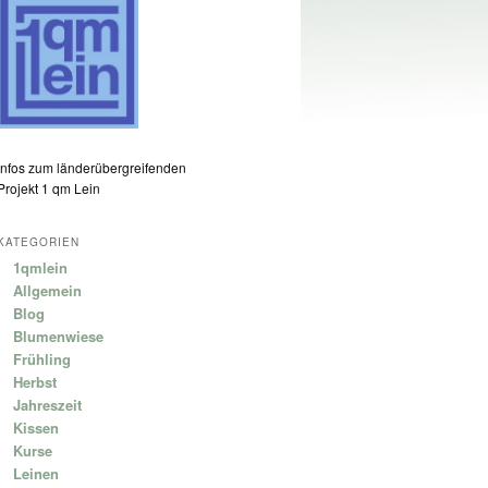
Infos zum länderübergreifenden
Projekt 1 qm Lein
KATEGORIEN
1qmlein
Allgemein
Blog
Blumenwiese
Frühling
Herbst
Jahreszeit
Kissen
Kurse
Leinen