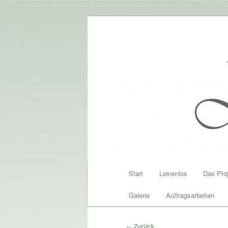
Zum
Altem Bauernleinen neues Leb
Inhalt
wechseln
Leinenlos
Hauptmenü
Start
Leinenlos
Das Pro
Galerie
Auftragsarbeiten
Beitragsnavigation
←
Zurück