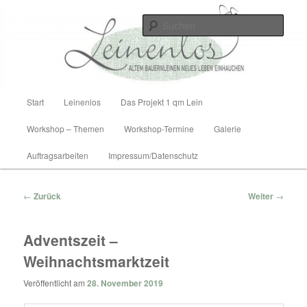
Zum
Altem Bauernleinen neues Leben einhauchen
Inhalt
Such
wechseln
Leinenlos
Hauptmenü
Start
Leinenlos
Das Projekt 1 qm Lein
Workshop – Themen
Workshop-Termine
Galerie
Auftragsarbeiten
Impressum/Datenschutz
Beitragsnavigation
←
Zurück
Weiter
→
Adventszeit –
Weihnachtsmarktzeit
Veröffentlicht am
28. November 2019