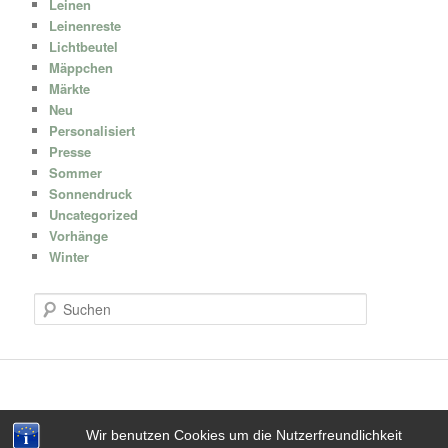
Leinen
Leinenreste
Lichtbeutel
Mäppchen
Märkte
Neu
Personalisiert
Presse
Sommer
Sonnendruck
Uncategorized
Vorhänge
Winter
S
u
c
h
e
n
Wir benutzen Cookies um die Nutzerfreundlichkeit